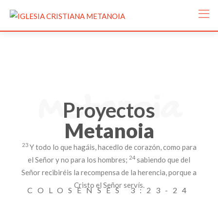
Metanoia
Proyectos
Metanoia
23
Y todo lo que hagáis, hacedlo de corazón, como para
24
el Señor y no para los hombres;
sabiendo que del
Señor recibiréis la recompensa de la herencia, porque a
Cristo el Señor servís.
COLOSENSES 3:23-24