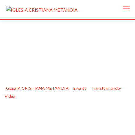
Reunión Años
Dorados Agosto
>
>
IGLESIA CRISTIANA METANOIA
Events
Transformando-
>
Vidas
Reunión Años Dorados Agosto